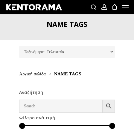
Skip
Men
to
search
account
Close
main
NAME
TAGS
Menu
content
Αρχική σελίδα
NAME TAGS
Αναζήτηση
Φίλτρο ανά τιμή