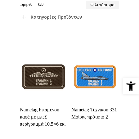
Ελάχιστη
Μέγιστη
Τιμή:
€0
—
€20
Φιλτράρισμα
τιμή
τιμή
Κατηγορίες Προϊόντων
Ανοίξτε 
Select Options
Select Options
Nametag Ιπταμένου
Nametag Τεχνικού 331
καφέ με μπεζ
Μοίρας πρότυπο 2
περίγραμμά 10.5×6 εκ.