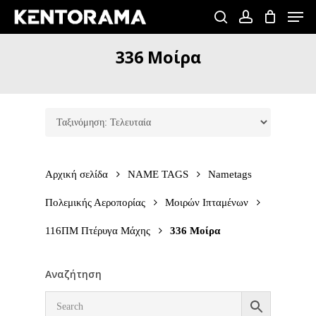
Skip
Men
to
search
account
Close
main
336
Μοίρα
Menu
content
Αρχική σελίδα
NAME TAGS
Nametags
Πολεμικής Αεροπορίας
Μοιρών Ιπταμένων
116ΠΜ Πτέρυγα Μάχης
336 Μοίρα
Αναζήτηση