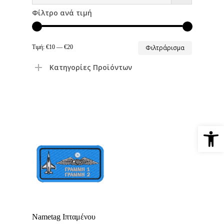
Φίλτρο ανά τιμή
Ελάχιστη
Μέγιστη
Τιμή:
€10
—
€20
Φιλτράρισμα
τιμή
τιμή
Κατηγορίες Προϊόντων
Ανοίξτε 
Select Options
Nametag Ιπταμένου