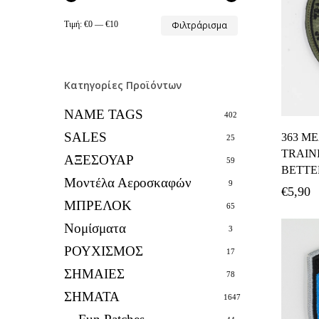
Ελάχιστη
Μέγιστη
Τιμή:
€0
—
€10
Φιλτράρισμα
τιμή
τιμή
Κατηγορίες Προϊόντων
NAME TAGS
402
SALES
363 ME
25
TRAIN
ΑΞΕΣΟΥΑΡ
59
BETTE
Μοντέλα Αεροσκαφών
9
€
5,90
ΜΠΡΕΛΟΚ
65
Νομίσματα
3
ΡΟΥΧΙΣΜΟΣ
17
ΣΗΜΑΙΕΣ
78
ΣΗΜΑΤΑ
1647