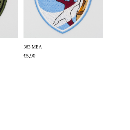
ι
Προσθήκη Στο Καλάθι
363 ΜΕΑ
€
5,90