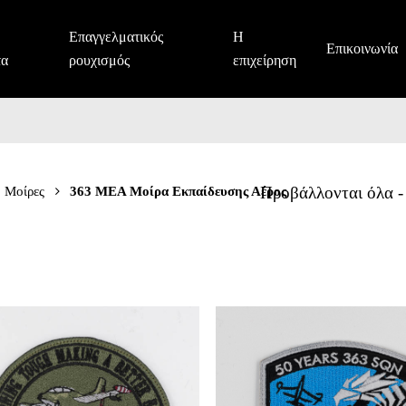
Επαγγελματικός
Η
Επικοινωνία
τα
ρουχισμός
επιχείρηση
Μοίρες
363 ΜΕΑ Μοίρα Εκπαίδευσης Αέρος
Προβάλλονται όλα -
363
ΜΕΑ
Μοίρα
Εκπαίδευσης
Αέρος