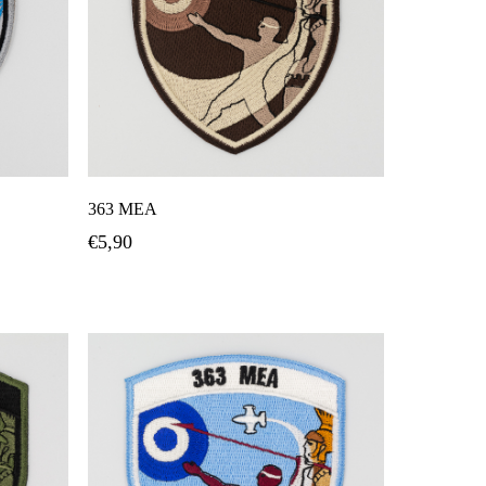
ι
Προσθήκη Στο Καλάθι
363 ΜΕΑ
€
5,90