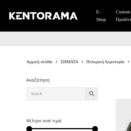
Skip
to
E-
Custom
main
Shop
Προϊόν
content
Αρχική σελίδα
ΣΗΜΑΤΑ
Πολεμική Αεροπορία
Αναζήτηση
Φίλτρο ανά τιμή