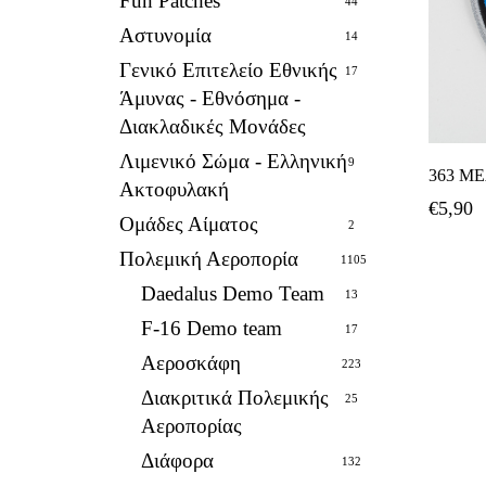
Fun Patches
44
Αστυνομία
14
Γενικό Επιτελείο Εθνικής
17
Άμυνας - Εθνόσημα -
Διακλαδικές Μονάδες
Λιμενικό Σώμα - Ελληνική
9
363 Μ
Ακτοφυλακή
€
5,90
Ομάδες Αίματος
2
Πολεμική Αεροπορία
1105
Daedalus Demo Team
13
F-16 Demo team
17
Αεροσκάφη
223
Διακριτικά Πολεμικής
25
Αεροπορίας
Διάφορα
132