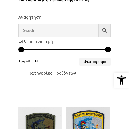
Αναζήτηση
Φίλτρο ανά τιμή
Ελάχιστη
Μέγιστη
Τιμή:
€0
—
€10
Φιλτράρισμα
τιμή
τιμή
Ανοίξτε 
Κατηγορίες Προϊόντων