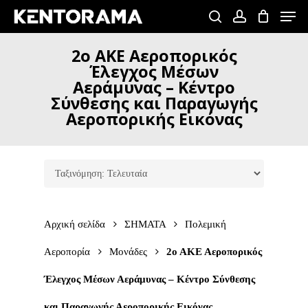
Skip
Men
to
search
account
Close
main
2ο
ΑΚΕ
Αεροπορικός
Menu
content
Έλεγχος
Μέσων
Αεράμυνας
–
Κέντρο
Σύνθεσης
και
Παραγωγής
Αεροπορικής
Εικόνας
Αρχική σελίδα
ΣΗΜΑΤΑ
Πολεμική
Αεροπορία
Μονάδες
2ο ΑΚΕ Αεροπορικός
Έλεγχος Μέσων Αεράμυνας – Κέντρο Σύνθεσης
και Παραγωγής Αεροπορικής Εικόνας