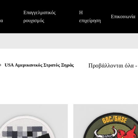
Επαγγελματικός
Η
Επικοινωνία
τα
ρουχισμός
επιχείρηση
USA Αμερικανικός Στρατός Ξηράς
Προβάλλονται όλα -
USA
Αμερικανικός
Στρατός
Ξηράς