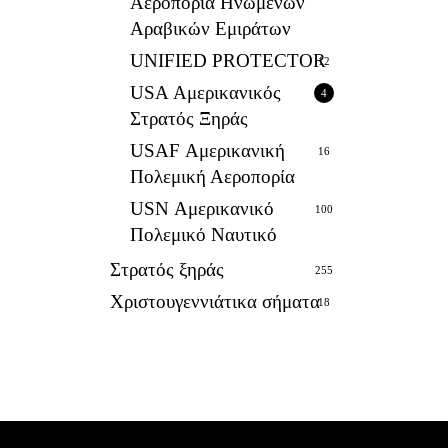
Αεροπορία Ηνωμένων
Αραβικών Εμιράτων
UNIFIED PROTECTOR
12
USA Αμερικανικός
4
Στρατός Ξηράς
USAF Αμερικανική
16
Πολεμική Αεροπορία
USN Αμερικανικό
100
Πολεμικό Ναυτικό
Στρατός ξηράς
255
Χριστουγεννιάτικα σήματα
18