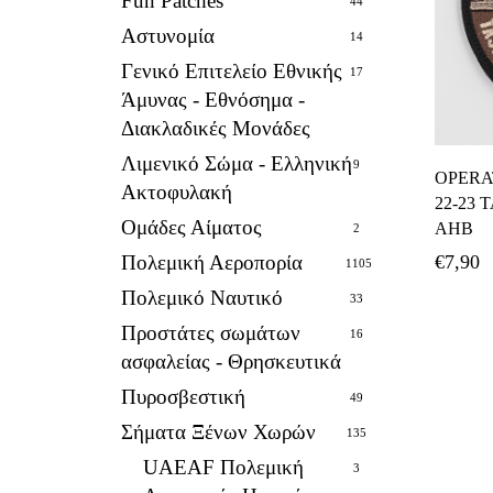
Fun Patches
44
Αστυνομία
14
Γενικό Επιτελείο Εθνικής
17
Άμυνας - Εθνόσημα -
Διακλαδικές Μονάδες
Λιμενικό Σώμα - Ελληνική
9
OPERA
Ακτοφυλακή
22-23 
Ομάδες Αίματος
AHB
2
Πολεμική Αεροπορία
€
7,90
1105
Πολεμικό Ναυτικό
33
Προστάτες σωμάτων
16
ασφαλείας - Θρησκευτικά
Πυροσβεστική
49
Σήματα Ξένων Χωρών
135
UAEAF Πολεμική
3