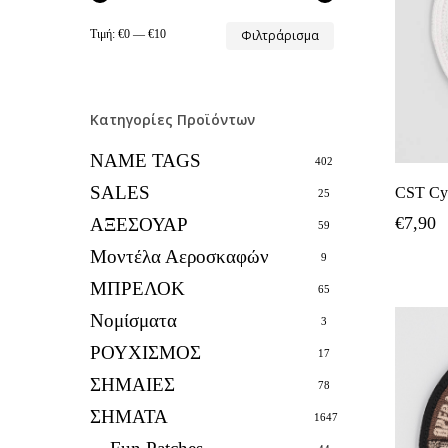
Ελάχιστη
Μέγιστη
Τιμή:
€0
—
€10
Φιλτράρισμα
τιμή
τιμή
Κατηγορίες Προϊόντων
NAME TAGS
402
SALES
CST Cy
25
€
7,90
ΑΞΕΣΟΥΑΡ
59
Μοντέλα Αεροσκαφών
9
ΜΠΡΕΛΟΚ
65
Νομίσματα
3
ΡΟΥΧΙΣΜΟΣ
17
ΣΗΜΑΙΕΣ
78
ΣΗΜΑΤΑ
1647