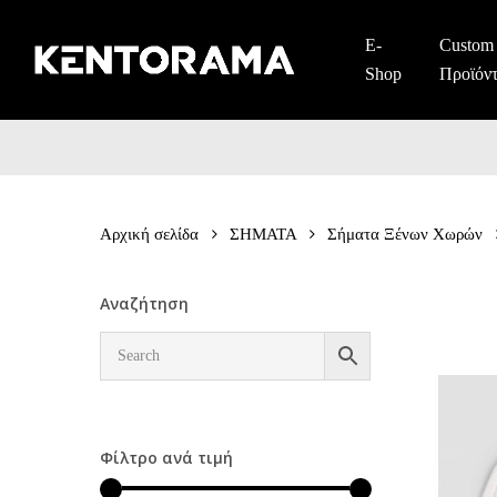
Skip
to
E-
Custom
main
Shop
Προϊόν
content
Αρχική σελίδα
ΣΗΜΑΤΑ
Σήματα Ξένων Χωρών
Αναζήτηση
Φίλτρο ανά τιμή