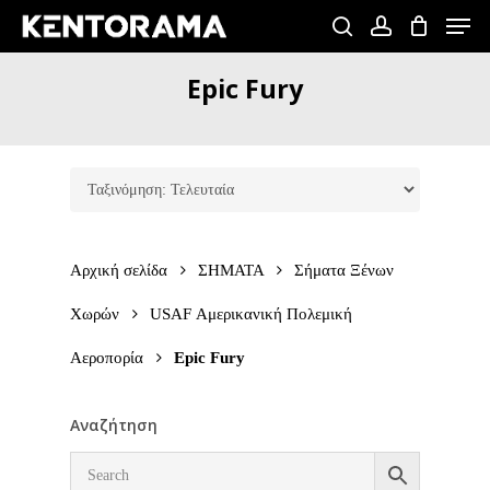
Skip
Men
to
search
account
Close
main
Epic
Fury
Menu
content
Αρχική σελίδα
ΣΗΜΑΤΑ
Σήματα Ξένων
Χωρών
USAF Αμερικανική Πολεμική
Αεροπορία
Epic Fury
Αναζήτηση