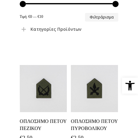
Ελάχιστη
Μέγιστη
Τιμή:
€0
—
€10
Φιλτράρισμα
τιμή
τιμή
Κατηγορίες Προϊόντων
Ανοίξτε 
Προσθήκη Στο
Προσθήκη Στο
ΟΠΛΟΣΗΜΟ ΠΕΤΟΥ
ΟΠΛΟΣΗΜΟ ΠΕΤΟΥ
Καλάθι
Καλάθι
ΠΕΖΙΚΟΥ
ΠΥΡΟΒΟΛΙΚΟΥ
€
2,50
€
2,50