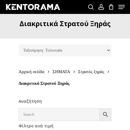
Skip
Men
to
search
account
Close
main
Διακριτικά
Στρατού
Ξηράς
Menu
content
Αρχική σελίδα
ΣΗΜΑΤΑ
Στρατός ξηράς
Διακριτικά Στρατού Ξηράς
Αναζήτηση
Φίλτρο ανά τιμή