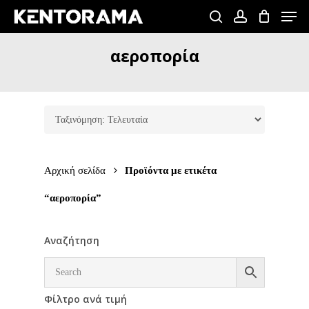
Skip
Men
to
search
account
Close
main
αεροπορία
Menu
content
Αρχική σελίδα
Προϊόντα με ετικέτα
“αεροπορία”
Αναζήτηση
Φίλτρο ανά τιμή