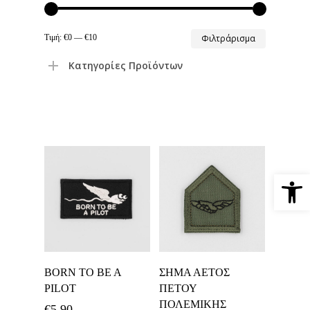
Ελάχιστη
Μέγιστη
Τιμή:
€0
—
€10
Φιλτράρισμα
τιμή
τιμή
Κατηγορίες Προϊόντων
Ανοίξτε 
Προσθήκη Στο
Προσθήκη Στο
BORN TO BE A
ΣΗΜΑ ΑΕΤΟΣ
Καλάθι
Καλάθι
PILOT
ΠΕΤΟΥ
ΠΟΛΕΜΙΚΗΣ
€
5,90