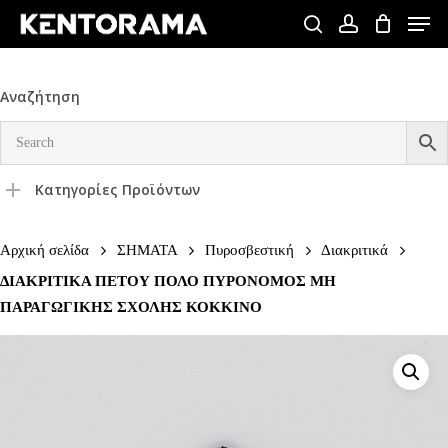
Skip
Men
to
search
account
Close
main
Menu
content
Αναζήτηση
Κατηγορίες Προϊόντων
Αρχική σελίδα
ΣΗΜΑΤΑ
Πυροσβεστική
Διακριτικά
ΔΙΑΚΡΙΤΙΚΑ ΠΕΤΟΥ ΠΟΛΟ ΠΥΡΟΝΟΜΟΣ ΜΗ
ΠΑΡΑΓΩΓΙΚΗΣ ΣΧΟΛΗΣ ΚΟΚΚΙΝΟ