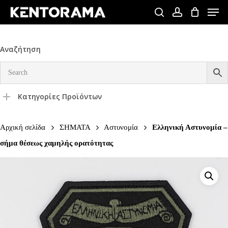
Skip
Men
to
search
account
Close
main
Menu
content
Αναζήτηση
Κατηγορίες Προϊόντων
Αρχική σελίδα
ΣΗΜΑΤΑ
Αστυνομία
Ελληνική Αστυνομία –
σήμα θέσεως χαμηλής ορατότητας