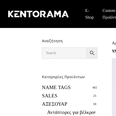
Skip
to
E-
Custom
main
Shop
Προϊόν
content
Αναζήτηση
Αρ
Υ
Κατηγορίες Προϊόντων
NAME TAGS
402
SALES
25
ΑΞΕΣΟΥΑΡ
59
Αντάπτορες για βέλκρο
8