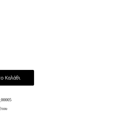
Alternative:
ο Καλάθι
_00005
έτου