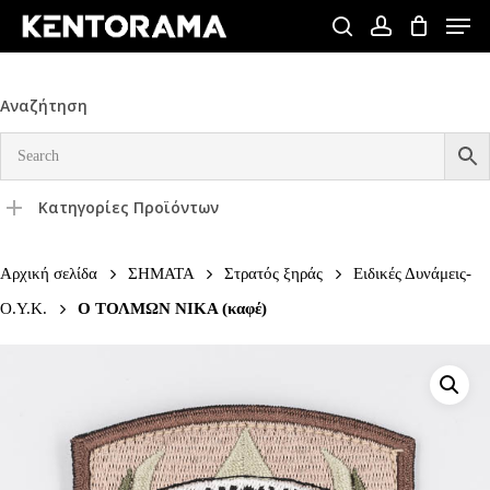
Skip
Men
to
search
account
Close
main
Menu
content
Αναζήτηση
Κατηγορίες Προϊόντων
Αρχική σελίδα
ΣΗΜΑΤΑ
Στρατός ξηράς
Ειδικές Δυνάμεις-
Ο.Υ.Κ.
Ο ΤΟΛΜΩΝ ΝΙΚΑ (καφέ)