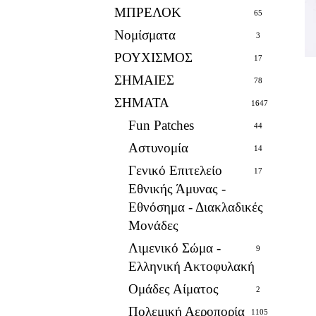
ΜΠΡΕΛΟΚ
65
Νομίσματα
3
ΡΟΥΧΙΣΜΟΣ
17
ΣΗΜΑΙΕΣ
78
ΣΗΜΑΤΑ
1647
Fun Patches
44
Αστυνομία
14
Γενικό Επιτελείο
17
Εθνικής Άμυνας -
Εθνόσημα - Διακλαδικές
Μονάδες
Λιμενικό Σώμα -
9
Ελληνική Ακτοφυλακή
Ομάδες Αίματος
2
Πολεμική Αεροπορία
1105