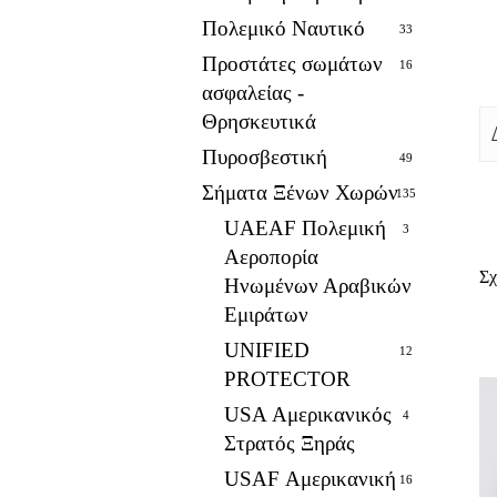
Πολεμικό Ναυτικό
33
Προστάτες σωμάτων
16
ασφαλείας -
Θρησκευτικά
Πυροσβεστική
49
Σήματα Ξένων Χωρών
135
UAEAF Πολεμική
3
Αεροπορία
Σχ
Ηνωμένων Αραβικών
Εμιράτων
UNIFIED
12
PROTECTOR
USA Αμερικανικός
4
Στρατός Ξηράς
USAF Αμερικανική
16