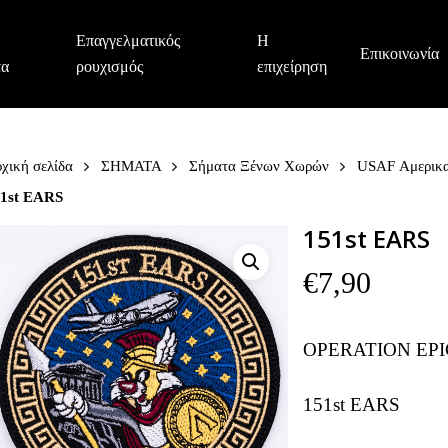
Επαγγελματικός
Η
Επικοινωνία
τα
ρουχισμός
επιχείρηση
χική σελίδα
ΣΗΜΑΤΑ
Σήματα Ξένων Χωρών
USAF Αμερικα
1st EARS
151st EARS
€
7,90
OPERATION EPI
151st EARS