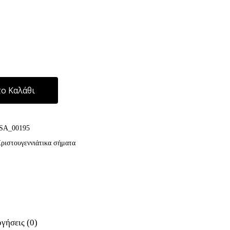
Alternative:
ο Καλάθι
SA_00195
ριστουγεννιάτικα σήματα
γήσεις (0)