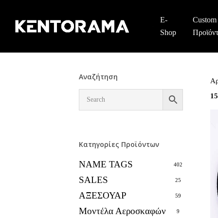
Skip
to
E-
Custom
main
Shop
Προϊόν
content
Αναζήτηση
Αρ
15
Κατηγορίες Προϊόντων
NAME TAGS
402
SALES
25
ΑΞΕΣΟΥΑΡ
59
Μοντέλα Αεροσκαφών
9