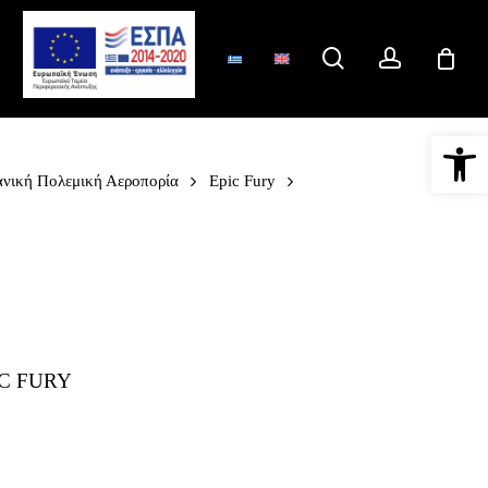
search
account
Ανοίξτε 
νική Πολεμική Αεροπορία
Epic Fury
C FURY