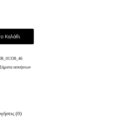
Alternative:
ο Καλάθι
IR_01338_46
Σήματα ασκήσεων
γήσεις (0)