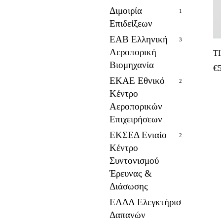
Διμοιρία
1
Επιδείξεων
ΕΑΒ Ελληνική
3
Αεροπορική
Τ
Βιομηχανία
€
ΕΚΑΕ Εθνικό
2
Κέντρο
Αεροπορικών
Επιχειρήσεων
ΕΚΣΕΔ Ενιαίο
2
Κέντρο
Συντονισμού
Έρευνας &
Διάσωσης
ΕΛΔΑ Ελεγκτήριο
1
Δαπανών