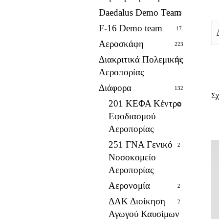
Daedalus Demo Team
13
F-16 Demo team
17
Αεροσκάφη
223
Διακριτικά Πολεμικής
25
Αεροπορίας
Διάφορα
132
Σχ
201 ΚΕΦΑ Κέντρο
2
Εφοδιασμού
Αεροπορίας
251 ΓΝΑ Γενικό
2
Νοσοκομείο
Αεροπορίας
Αερονομία
2
ΔΑΚ Διοίκηση
2
Αγωγού Καυσίμων