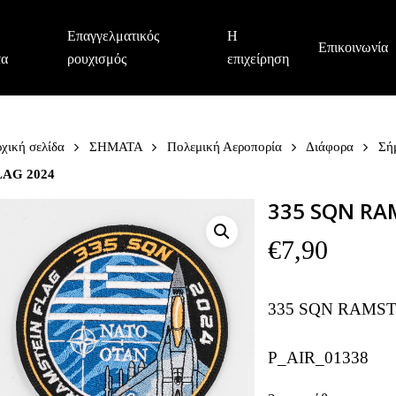
Επαγγελματικός
Η
Επικοινωνία
τα
ρουχισμός
επιχείρηση
χική σελίδα
ΣΗΜΑΤΑ
Πολεμική Αεροπορία
Διάφορα
Σή
LAG 2024
335 SQN RA
€
7,90
335 SQN RAMST
P_AIR_01338