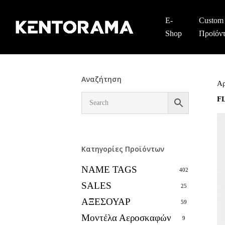
Skip
to
E-
Custom
main
Shop
Προϊόν
content
Αναζήτηση
Αρ
F
Κατηγορίες Προϊόντων
NAME TAGS
402
SALES
25
ΑΞΕΣΟΥΑΡ
59
Μοντέλα Αεροσκαφών
9