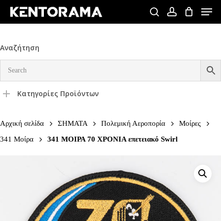
Skip
Men
to
search
account
Close
main
Menu
content
Αναζήτηση
Κατηγορίες Προϊόντων
Αρχική σελίδα
ΣΗΜΑΤΑ
Πολεμική Αεροπορία
Μοίρες
341 Μοίρα
341 ΜΟΙΡΑ 70 ΧΡΟΝΙΑ επετειακό Swirl