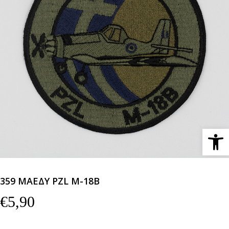
Ανοίξτε 
359 ΜΑΕΔΥ PZL M-18B
€
5,90