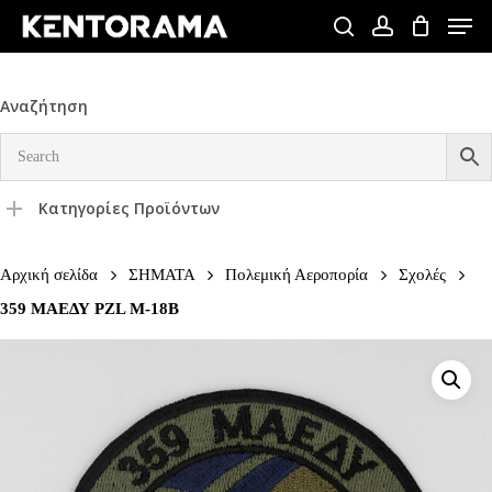
Skip
Men
to
search
account
Close
main
Menu
content
Αναζήτηση
Κατηγορίες Προϊόντων
Αρχική σελίδα
ΣΗΜΑΤΑ
Πολεμική Αεροπορία
Σχολές
359 ΜΑΕΔΥ PZL M-18B