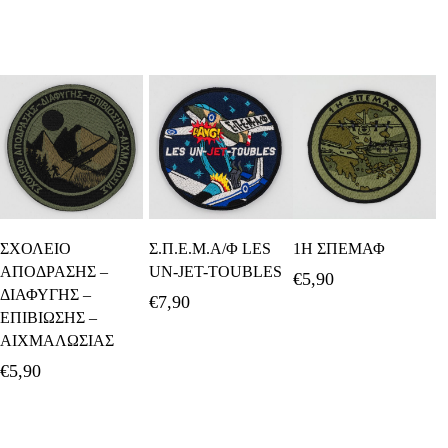
Διαβάστε
Προσθήκη Στο
Προσθήκη Στο
ΣΧΟΛΕΙΟ
Σ.Π.Ε.Μ.Α/Φ LES
1Η ΣΠΕΜΑΦ
Περισσότερα
Καλάθι
Καλάθι
ΑΠΟΔΡΑΣΗΣ –
UN-JET-TOUBLES
€
5,90
ΔΙΑΦΥΓΗΣ –
€
7,90
ΕΠΙΒΙΩΣΗΣ –
ΑΙΧΜΑΛΩΣΙΑΣ
€
5,90