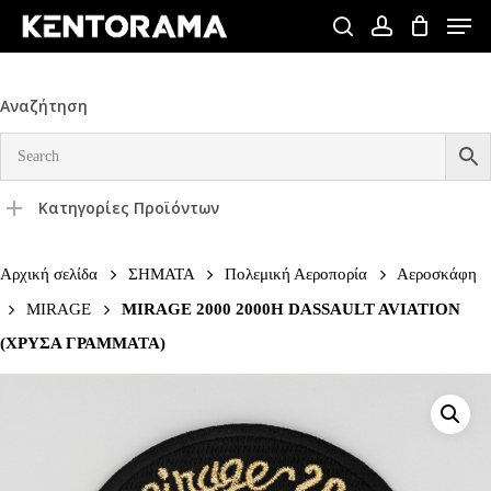
Skip
Men
to
search
account
Close
main
Menu
content
Αναζήτηση
Κατηγορίες Προϊόντων
Αρχική σελίδα
ΣΗΜΑΤΑ
Πολεμική Αεροπορία
Αεροσκάφη
MIRAGE
MIRAGE 2000 2000H DASSAULT AVIATION
(ΧΡΥΣΑ ΓΡΑΜΜΑΤΑ)