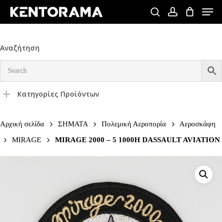
Skip
Men
to
search
account
Close
main
Menu
content
Αναζήτηση
Κατηγορίες Προϊόντων
Αρχική σελίδα
ΣΗΜΑΤΑ
Πολεμική Αεροπορία
Αεροσκάφη
MIRAGE
MIRAGE 2000 – 5 1000H DASSAULT AVIATION