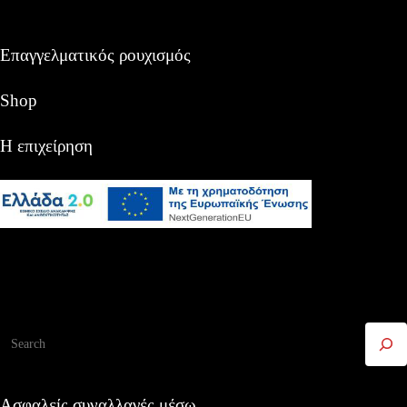
Επαγγελματικός ρουχισμός
Shop
Η επιχείρηση
Αναζήτηση
Ασφαλείς συναλλαγές μέσω