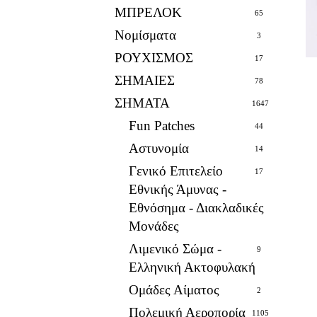
ΜΠΡΕΛΟΚ
65
Νομίσματα
3
ΡΟΥΧΙΣΜΟΣ
17
ΣΗΜΑΙΕΣ
78
ΣΗΜΑΤΑ
1647
Fun Patches
44
Αστυνομία
14
Γενικό Επιτελείο
17
Εθνικής Άμυνας -
Εθνόσημα - Διακλαδικές
Μονάδες
Λιμενικό Σώμα -
9
Ελληνική Ακτοφυλακή
Ομάδες Αίματος
2
Πολεμική Αεροπορία
1105