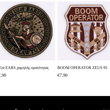
Προσθήκη Στο Καλάθι
Προσθήκη Στο Καλάθι
1st EARS χαμηλής ορατότητας
BOOM OPERATOR ZEUS 95
7,90
€
7,90
Αναζ