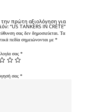
 την πρώτη αξιολόγηση για
ϊόν: “US TANKERS IN CRETE”
εύθυνση σας δεν δημοσιεύεται.
ive:
Τα
τικά πεδία σημειώνονται με
*
λογία σας
*
όγησή σας
*