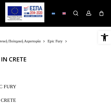
search
account
Ανοίξτε 
νική Πολεμική Αεροπορία
Epic Fury
 IN CRETE
C FURY
 CRETE