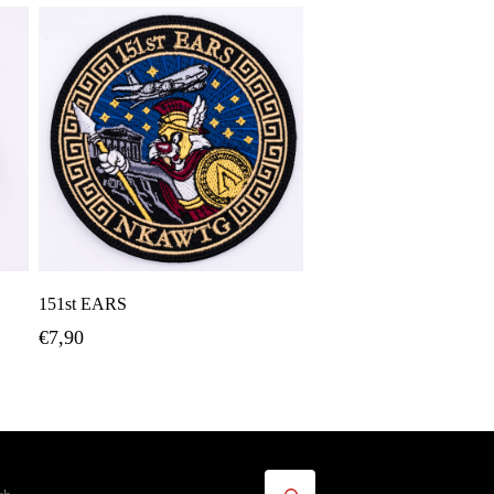
Προσθήκη Στο Καλάθι
151st EARS
€
7,90
ήτηση