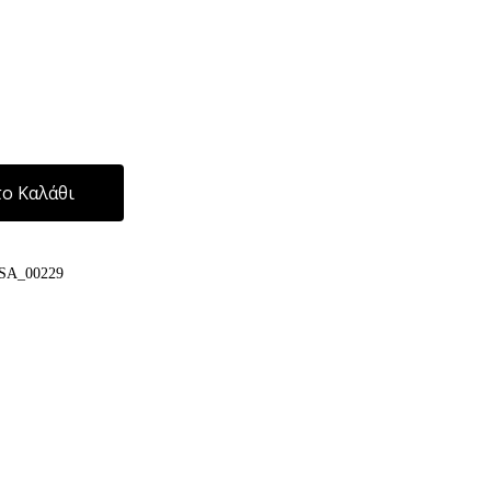
Alternative:
ο Καλάθι
SA_00229