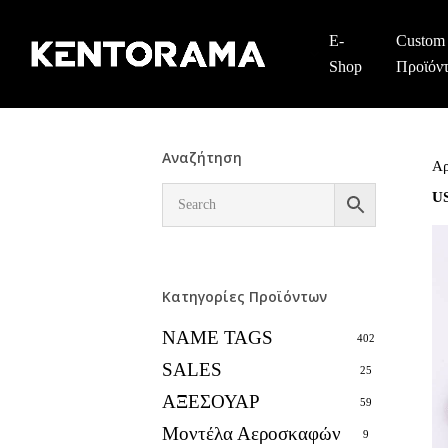
Skip
to
E-
Custom
main
Shop
Προϊόν
content
Αναζήτηση
Αρ
U
Κατηγορίες Προϊόντων
NAME TAGS
402
SALES
25
ΑΞΕΣΟΥΑΡ
59
Μοντέλα Αεροσκαφών
9