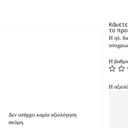
Κάνετε
το προ
Η ηλ. δι
Alternat
υποχρεω
Η βαθμο
Η αξιολ
Δεν υπάρχει καμία αξιολόγηση
ακόμη.