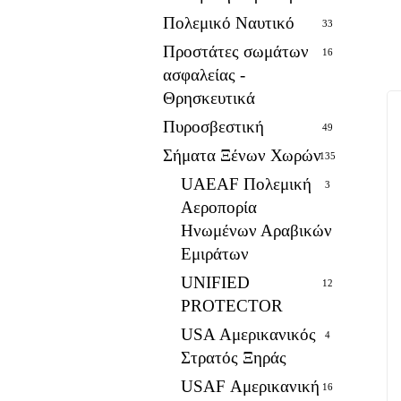
Πολεμικό Ναυτικό
33
Προστάτες σωμάτων
16
ασφαλείας -
Θρησκευτικά
Πυροσβεστική
49
Σήματα Ξένων Χωρών
135
UAEAF Πολεμική
3
Αεροπορία
Ηνωμένων Αραβικών
Εμιράτων
UNIFIED
12
PROTECTOR
USA Αμερικανικός
4
Στρατός Ξηράς
USAF Αμερικανική
16