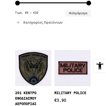
Ελάχιστ
Μέγιστη
Τιμή:
€0
—
€10
Φιλτράρισμα
τιμή
τιμή
Κατηγορίες Προϊόντων
Ανοίξτε
Προσθήκη Στο
Προσθήκη Στο
201 ΚΕΝΤΡΟ
MILITARY POLICE
Καλάθι
Καλάθι
ΕΦΟΔΙΑΣΜΟΥ
€
3,90
ΑΕΡΟΠΟΡΙΑΣ