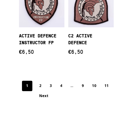
Προσθήκη Στο
Προσθήκη Στο
ACTIVE DEFENCE
C2 ACTIVE
Καλάθι
Καλάθι
INSTRUCTOR FP
DEFENCE
€
6,50
€
6,50
1
2
3
4
…
9
10
11
Next