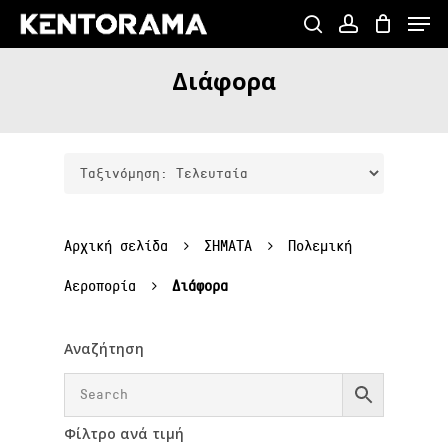
Skip
Menu
to
search
account
Close
main
Διάφορα
Menu
content
Αρχική σελίδα
ΣΗΜΑΤΑ
Πολεμική
Αεροπορία
Διάφορα
Αναζήτηση
Φίλτρο ανά τιμή