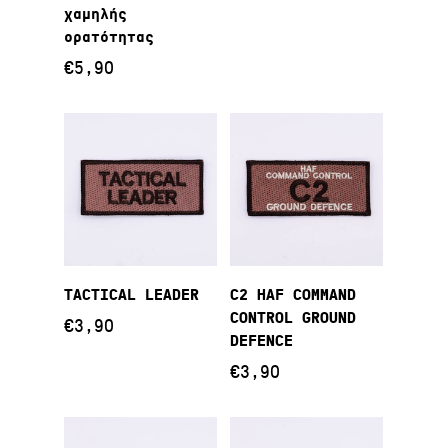
χαμηλής
ορατότητας
€
5,90
Προσθήκη Στο
Προσθήκη Στο
TACTICAL LEADER
C2 HAF COMMAND
Καλάθι
Καλάθι
CONTROL GROUND
€
3,90
DEFENCE
€
3,90