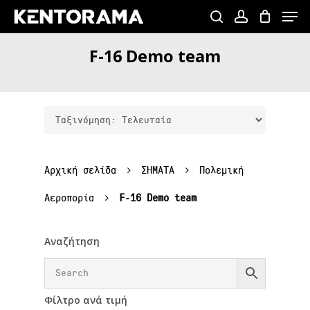
Skip
Menu
to
search
account
Close
main
F-16
Demo
team
Menu
content
Αρχική σελίδα
ΣΗΜΑΤΑ
Πολεμική
Αεροπορία
F-16 Demo team
Αναζήτηση
Φίλτρο ανά τιμή