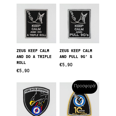
Διαβάστε
Προσθήκη Στο
ZEUS KEEP CALM
ZEUS KEEP CALM
Περισσότερα
Καλάθι
AND DO A TRIPLE
AND PULL 9G’ S
ROLL
€
5,90
€
5,90
Προσφορά!