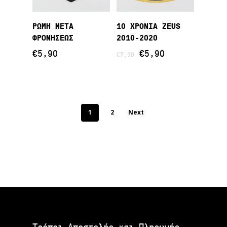
Προσθήκη Στο
Προσθήκη Στο
ΡΩΜΗ ΜΕΤΑ
10 ΧΡΟΝΙΑ ZEUS
Καλάθι
Καλάθι
ΦΡΟΝΗΣΕΩΣ
2010-2020
Original
Η
€
5,90
€
5,90
€
7,90
price
τρέχουσα
was:
τιμή
€7,90.
είναι:
€5,90.
1
2
Next