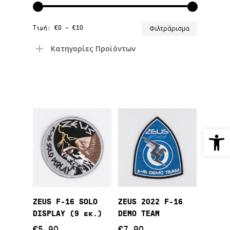
Ελάχιστ
Μέγιστη
Τιμή:
€0
—
€10
Φιλτράρισμα
τιμή
τιμή
Κατηγορίες Προϊόντων
Ανοίξτε
Προσθήκη Στο
Προσθήκη Στο
ZEUS F-16 SOLO
ZEUS 2022 F-16
Καλάθι
Καλάθι
DISPLAY (9 εκ.)
DEMO TEAM
€
5,90
€
7,90