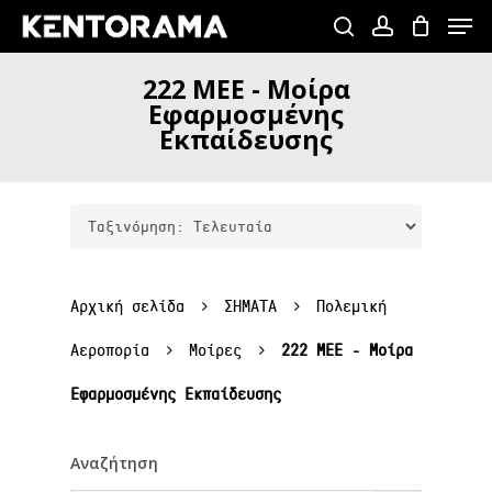
Skip
Menu
to
search
account
Close
main
222
ΜΕΕ
-
Μοίρα
Menu
content
Εφαρμοσμένης
Εκπαίδευσης
Αρχική σελίδα
ΣΗΜΑΤΑ
Πολεμική
Αεροπορία
Μοίρες
222 ΜΕΕ - Μοίρα
Εφαρμοσμένης Εκπαίδευσης
Αναζήτηση