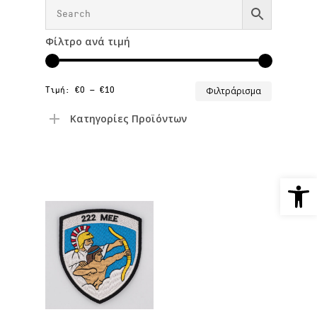
Φίλτρο ανά τιμή
Ελάχιστ
Μέγιστη
Τιμή:
€0
—
€10
Φιλτράρισμα
τιμή
τιμή
Κατηγορίες Προϊόντων
Ανοίξτε