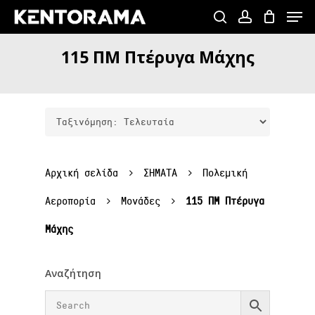
Skip
Menu
to
search
account
Close
main
115
ΠΜ
Πτέρυγα
Μάχης
Menu
content
Αρχική σελίδα
ΣΗΜΑΤΑ
Πολεμική
Αεροπορία
Μονάδες
115 ΠΜ Πτέρυγα
Μάχης
Αναζήτηση