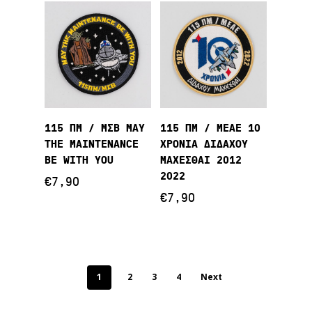
Προσθήκη Στο
Προσθήκη Στο
115 ΠΜ / ΜΣΒ MAY
115 ΠΜ / ΜΕΑΕ 10
Καλάθι
Καλάθι
THE MAINTENANCE
ΧΡΟΝΙΑ ΔΙΔΑΧΟΥ
BE WITH YOU
ΜΑΧΕΣΘΑΙ 2012
2022
€
7,90
€
7,90
1
2
3
4
Next