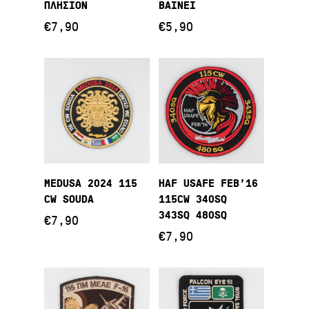
ΠΛΗΣΙΟΝ
ΒΑΙΝΕΙ
€
7,90
€
5,90
Προσθήκη Στο
Προσθήκη Στο
MEDUSA 2024 115
HAF USAFE FEB’16
Καλάθι
Καλάθι
CW SOUDA
115CW 340SQ
343SQ 480SQ
€
7,90
€
7,90