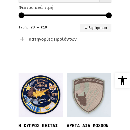
Φίλτρο ανά τιμή
Ελάχιστ
Μέγιστη
Τιμή:
€0
—
€10
Φιλτράρισμα
τιμή
τιμή
Κατηγορίες Προϊόντων
Ανοίξτε
Προσθήκη Στο
Προσθήκη Στο
Η ΚΥΠΡΟΣ ΚΕΙΤΑΙ
ΑΡΕΤΑ ΔΙΑ ΜΟΧΘΩΝ
Καλάθι
Καλάθι