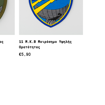
θι
Προσθήκη Στο Καλάθι
ας
11 Μ.Κ.Β Μοιρόσημο Υψηλής
Ορατότητας
€
5,90