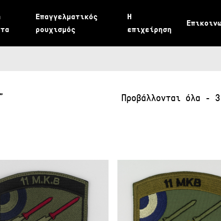
m
Επαγγελματικός
Η
Επικοιν
ντα
ρουχισμός
επιχείρηση
”
Προβάλλονται όλα - 3
11
ΜΚΒ