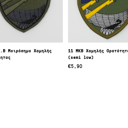
Προσθήκη Στο Καλάθι
Προσθήκη Στο Καλά
Κ.Β Μοιρόσημο Χαμηλής
11 ΜΚΒ Χαμηλής Ορατότητ
τητας
(semi low)
€
5,90