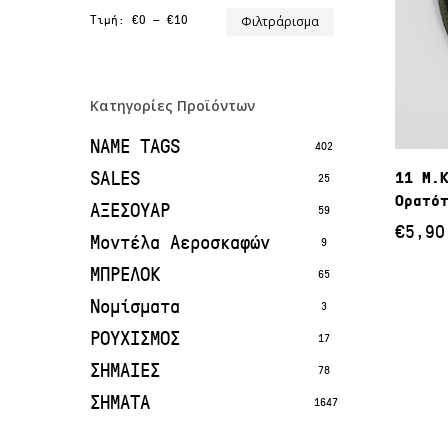
Ελάχιστη
Μέγιστη
Τιμή:
€0
—
€10
Φιλτράρισμα
τιμή
τιμή
Κατηγορίες Προϊόντων
NAME TAGS
402
SALES
11 Μ.
25
Ορατό
ΑΞΕΣΟΥΑΡ
59
€
5,90
Μοντέλα Αεροσκαφών
9
ΜΠΡΕΛΟΚ
65
Νομίσματα
3
ΡΟΥΧΙΣΜΟΣ
17
ΣΗΜΑΙΕΣ
78
ΣΗΜΑΤΑ
1647