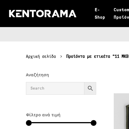
Skip
E-
Custo
to
Shop
Προϊό
main
content
Αρχική σελίδα
Προϊόντα με ετικέτα “11 ΜΚΒ
Αναζήτηση
Φίλτρο ανά τιμή