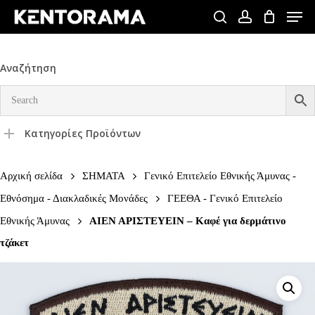
Skip
Men
to
search
account
Close
main
Menu
content
Αναζήτηση
Κατηγορίες Προϊόντων
Αρχική σελίδα
ΣΗΜΑΤΑ
Γενικό Επιτελείο Εθνικής Άμυνας -
Εθνόσημα - Διακλαδικές Μονάδες
ΓΕΕΘΑ - Γενικό Επιτελείο
Εθνικής Άμυνας
ΑΙΕΝ ΑΡΙΣΤΕΥΕΙΝ – Καφέ για δερμάτινο
τζάκετ