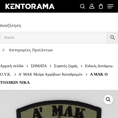
Skip
Men
to
search
account
Close
main
Menu
content
Αναζήτηση
Κατηγορίες Προϊόντων
Αρχική σελίδα
ΣΗΜΑΤΑ
Στρατός ξηράς
Ειδικές Δυνάμεις-
Ο.Υ.Κ.
Α' ΜΑΚ Μοίρα Αμφίβιων Καταδρομών
Α ΜΑΚ Ο
ΤΟΛΜΩΝ ΝΙΚΑ