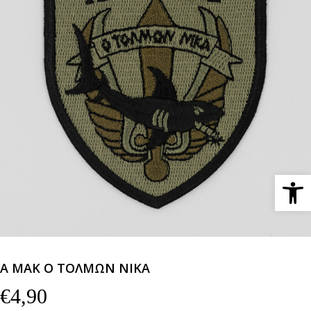
Ανοίξτε 
Α ΜΑΚ Ο ΤΟΛΜΩΝ ΝΙΚΑ
€
4,90