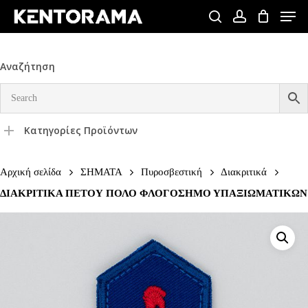
Skip
Men
to
search
account
Close
main
Menu
content
Αναζήτηση
Κατηγορίες Προϊόντων
Αρχική σελίδα
ΣΗΜΑΤΑ
Πυροσβεστική
Διακριτικά
ΔΙΑΚΡΙΤΙΚΑ ΠΕΤΟΥ ΠΟΛΟ ΦΛΟΓΟΣΗΜΟ ΥΠΑΞΙΩΜΑΤΙΚΩΝ