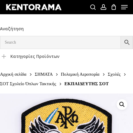
Skip
Men
to
search
account
Close
main
Menu
content
Αναζήτηση
Κατηγορίες Προϊόντων
Αρχική σελίδα
ΣΗΜΑΤΑ
Πολεμική Αεροπορία
Σχολές
ΣΟΤ Σχολείο Όπλων Τακτικής
ΕΚΠΑΙΔΕΥΤΗΣ ΣΟΤ