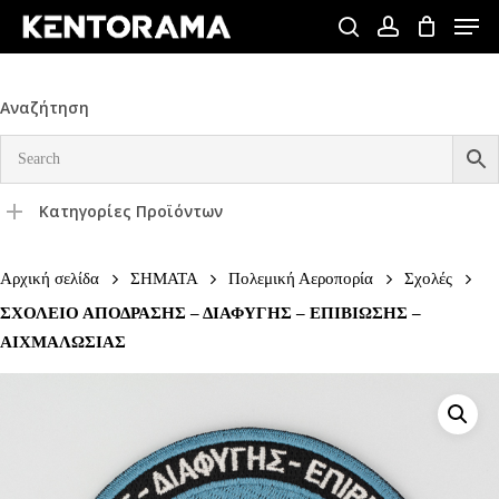
Skip
Men
to
search
account
Close
main
Menu
content
Αναζήτηση
Κατηγορίες Προϊόντων
Αρχική σελίδα
ΣΗΜΑΤΑ
Πολεμική Αεροπορία
Σχολές
ΣΧΟΛΕΙΟ ΑΠΟΔΡΑΣΗΣ – ΔΙΑΦΥΓΗΣ – ΕΠΙΒΙΩΣΗΣ –
ΑΙΧΜΑΛΩΣΙΑΣ