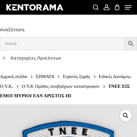
Skip
Men
to
search
account
Close
main
Menu
content
Αναζήτηση
Κατηγορίες Προϊόντων
Αρχική σελίδα
ΣΗΜΑΤΑ
Στρατός ξηράς
Ειδικές Δυνάμεις-
Ο.Υ.Κ.
Ο.Υ.Κ Ομάδες υποβρύχιων καταστροφών
ΤΝΕΕ ΕΙΣ
ΕΜΟΙ ΜΥΡΙΟΙ ΕΑΝ ΑΡΙΣΤΟΣ ΗΙ