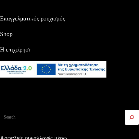
Επαγγελματικός ρουχισμός
Shop
Η επιχείρηση
Αναζήτηση
Ασφαλείς συναλλαγές μέσω