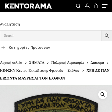
Skip
Men
to
search
account
Close
main
Menu
content
Αναζήτηση
Κατηγορίες Προϊόντων
Αρχική σελίδα
ΣΗΜΑΤΑ
Πολεμική Αεροπορία
Διάφορα
ΚΕΦΣΚΥ Κέντρο Εκπαίδευσης Φρουρών – Σκύλων
ΧΡΗ ΔΕ ΠΑΝ
ΕΡΔΟΝΤΑ ΜΑΥΡΩΣΑΙ ΤΟΝ ΕΧΘΡΟΝ