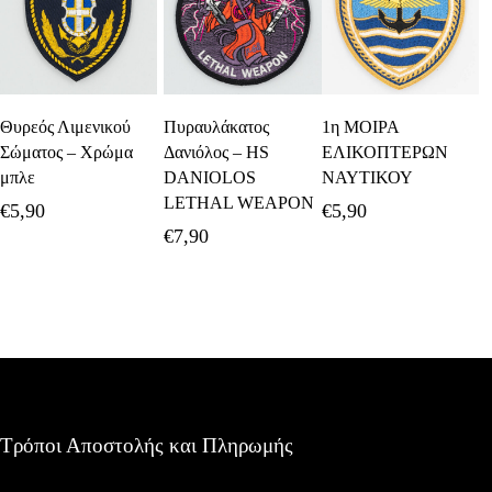
Προσθήκη Στο
Προσθήκη Στο
Προσθήκη Στο
Θυρεός Λιμενικού
Πυραυλάκατος
1η ΜΟΙΡΑ
Καλάθι
Καλάθι
Καλάθι
Σώματος – Χρώμα
Δανιόλος – HS
ΕΛΙΚΟΠΤΕΡΩΝ
μπλε
DANIOLOS
ΝΑΥΤΙΚΟΥ
LETHAL WEAPON
€
5,90
€
5,90
€
7,90
Τρόποι Αποστολής και Πληρωμής