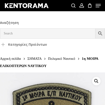
Skip
Men
to
search
account
Close
main
Menu
content
Αναζήτηση
Κατηγορίες Προϊόντων
Αρχική σελίδα
ΣΗΜΑΤΑ
Πολεμικό Ναυτικό
1η ΜΟΙΡΑ
ΕΛΙΚΟΠΤΕΡΩΝ ΝΑΥΤΙΚΟΥ