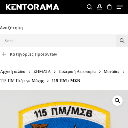
Skip
Men
to
search
account
Close
main
Menu
content
Αναζήτηση
Κατηγορίες Προϊόντων
Αρχική σελίδα
ΣΗΜΑΤΑ
Πολεμική Αεροπορία
Μονάδες
115 ΠΜ Πτέρυγα Μάχης
115 ΠΜ / ΜΣΒ