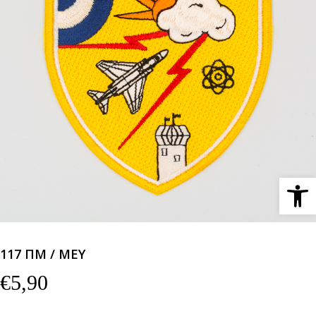
Ανοίξτε 
117 ΠΜ / ΜΕΥ
€
5,90