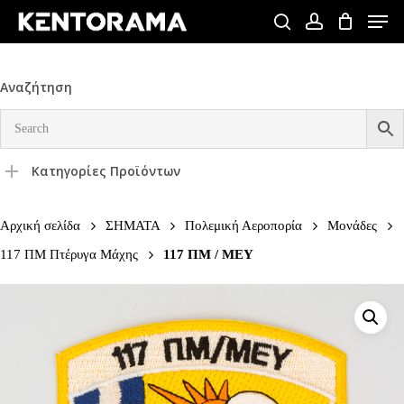
Skip
Men
to
search
account
Close
main
Menu
content
Αναζήτηση
Κατηγορίες Προϊόντων
Αρχική σελίδα
ΣΗΜΑΤΑ
Πολεμική Αεροπορία
Μονάδες
117 ΠΜ Πτέρυγα Μάχης
117 ΠΜ / ΜΕΥ