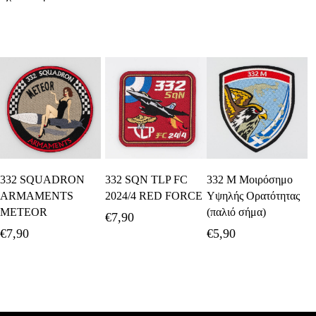
Προσθήκη Στο
Προσθήκη Στο
Προσθήκη Στο
332 SQUADRON
332 SQN TLP FC
332 Μ Μοιρόσημο
Καλάθι
Καλάθι
Καλάθι
ARMAMENTS
2024/4 RED FORCE
Υψηλής Ορατότητας
METEOR
(παλιό σήμα)
€
7,90
€
7,90
€
5,90