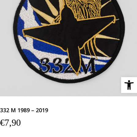
Ανοίξτε 
332 Μ 1989 – 2019
€
7,90