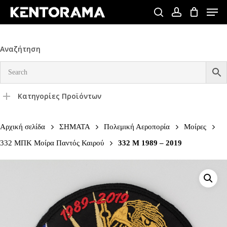
Skip
Men
to
search
account
Close
main
Menu
content
Αναζήτηση
Κατηγορίες Προϊόντων
Αρχική σελίδα
ΣΗΜΑΤΑ
Πολεμική Αεροπορία
Μοίρες
332 ΜΠΚ Μοίρα Παντός Καιρού
332 Μ 1989 – 2019