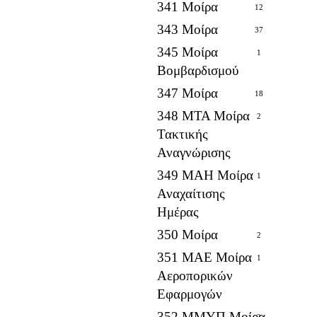
341 Μοίρα
12
343 Μοίρα
37
345 Μοίρα
1
Βομβαρδισμού
347 Μοίρα
18
348 ΜΤΑ Μοίρα
2
Τακτικής
Αναγνώρισης
349 ΜΑΗ Μοίρα
1
Αναχαίτισης
Ημέρας
350 Μοίρα
2
351 ΜΑΕ Μοίρα
1
Αεροπορικών
Εφαρμογών
352 ΜΜΥΠ Μοίρα
2