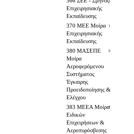
366 ΣΕΕ - Σμήνος
1
Επιχειρησιακής
Εκπαίδευσης
370 ΜΕΕ Μοίρα
1
Επιχειρησιακής
Εκπαίδευσης
380 ΜΑΣΕΠΕ
9
Μοίρα
Αεροφερόμενου
Συστήματος
Έγκαιρης
Προειδοποίησης &
Ελέγχου
383 ΜΕΕΑ Μοίρα
7
Ειδικών
Επιχειρήσεων &
Αεροπυρόσβεσης