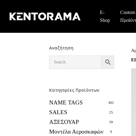
Skip
to
E-
Custom
main
Shop
Προϊόν
content
Αναζήτηση
Αρ
Ε
Κατηγορίες Προϊόντων
NAME TAGS
402
SALES
25
ΑΞΕΣΟΥΑΡ
59
Μοντέλα Αεροσκαφών
9