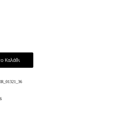
Alternative:
ο Καλάθι
IR_01321_36
6