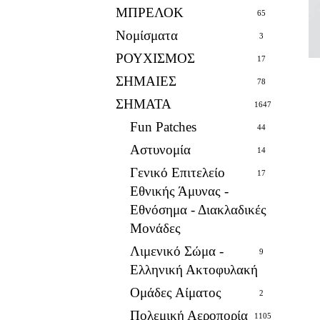
ΜΠΡΕΛΟΚ
65
Νομίσματα
3
ΡΟΥΧΙΣΜΟΣ
17
ΣΗΜΑΙΕΣ
78
ΣΗΜΑΤΑ
1647
Fun Patches
44
Αστυνομία
14
Γενικό Επιτελείο
17
Εθνικής Άμυνας -
Εθνόσημα - Διακλαδικές
Μονάδες
Λιμενικό Σώμα -
9
Ελληνική Ακτοφυλακή
Ομάδες Αίματος
2
Πολεμική Αεροπορία
1105