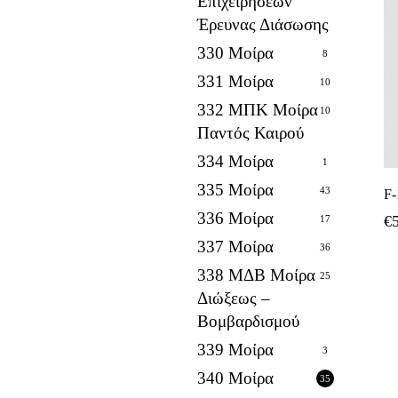
Επιχειρήσεων
Έρευνας Διάσωσης
330 Μοίρα
8
331 Μοίρα
10
332 ΜΠΚ Μοίρα
10
Παντός Καιρού
334 Μοίρα
1
335 Μοίρα
43
F-
336 Μοίρα
€
17
337 Μοίρα
36
338 ΜΔΒ Μοίρα
25
Διώξεως –
Βομβαρδισμού
339 Μοίρα
3
340 Μοίρα
35