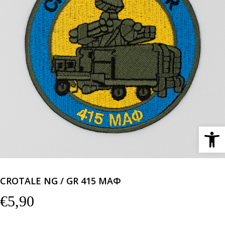
Ανοίξτε 
CROTALE NG / GR 415 ΜΑΦ
€
5,90