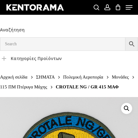
Skip
Men
to
search
account
Close
main
Menu
content
Αναζήτηση
Κατηγορίες Προϊόντων
Αρχική σελίδα
ΣΗΜΑΤΑ
Πολεμική Αεροπορία
Μονάδες
115 ΠΜ Πτέρυγα Μάχης
CROTALE NG / GR 415 ΜΑΦ