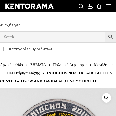
Skip
Men
to
search
account
Close
main
Menu
content
Αναζήτηση
Κατηγορίες Προϊόντων
Αρχική σελίδα
ΣΗΜΑΤΑ
Πολεμική Αεροπορία
Μονάδες
117 ΠΜ Πτέρυγα Μάχης
INIOCHOS 2018 HAF AIR TACTICS
CENTER – 117CW ANDRAVIDA AFB ΓΝΟΥΣ ΠΡΑΤΤΕ