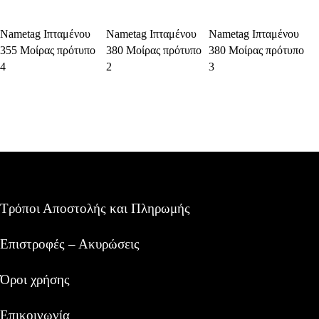
Select Options
Select Options
Select Options
Nametag Ιπταμένου
Nametag Ιπταμένου
Nametag Ιπταμένου
355 Μοίρας πρότυπο
380 Μοίρας πρότυπο
380 Μοίρας πρότυπο
4
2
3
Τρόποι Αποστολής και Πληρωμής
Επιστροφές – Ακυρώσεις
Όροι χρήσης
Επικοινωνία