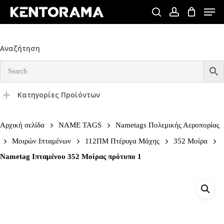
Skip
Men
to
search
account
Close
main
Menu
content
Αναζήτηση
Κατηγορίες Προϊόντων
Αρχική σελίδα
NAME TAGS
Nametags Πολεμικής Αεροπορίας
Μοιρών Ιπταμένων
112ΠΜ Πτέρυγα Μάχης
352 Μοίρα
Nametag Ιπταμένου 352 Μοίρας πρότυπο 1