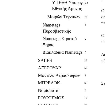
ΥΠΕΘΑ Υπουργείο
2
Εθνικής Άμυνας
Ο
σ
Μοιρών Τεχνικών
78
π
Nametags
0
Πυροσβεστικής
Ο
Nametags Στρατού
2
πο
Ξηράς
Διακλαδικά Nametags
3
Δ
SALES
π
25
ΑΞΕΣΟΥΑΡ
59
Μοντέλα Αεροσκαφών
9
ΜΠΡΕΛΟΚ
Σχ
65
Νομίσματα
3
ΡΟΥΧΙΣΜΟΣ
17