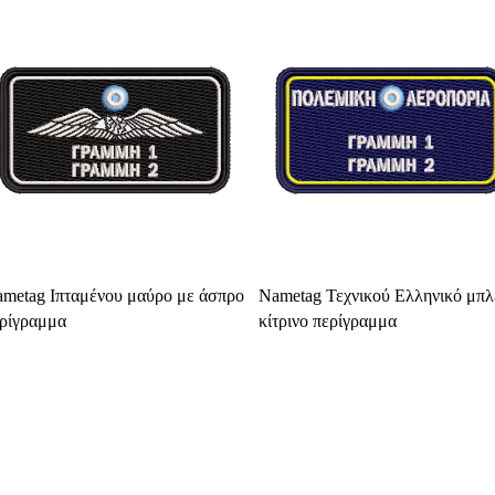
Select Options
Select Options
metag Ιπταμένου μαύρο με άσπρο
Nametag Τεχνικού Ελληνικό μπλ
ρίγραμμα
κίτρινο περίγραμμα