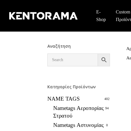
Skip
to
E-
Custom
main
Shop
Προϊόν
content
Αναζήτηση
Αρ
Αε
Κατηγορίες Προϊόντων
NAME TAGS
402
Nametags Αεροπορίας
94
Στρατού
Nametags Αστυνομίας
0