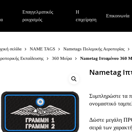
Επαγγελματικός
Η
Επικοινωνία
τα
ρουχισμός
επιχείρηση
χική σελίδα
NAME TAGS
Nametags Πολεμικής Αεροπορίας
ροπορικής Εκπαίδευσης
360 Μοίρα
Nametag Ιπταμένου 360 Μ
Nametag Ιπ
Συμπληρώστε τα πε
ονομαστικό ταμπε
Δώστε μεγάλη ΠΡ
σειρά των χαρακτή