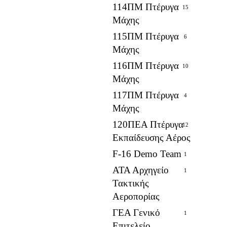
114ΠΜ Πτέρυγα
15
Μάχης
115ΠΜ Πτέρυγα
6
Μάχης
116ΠΜ Πτέρυγα
10
Μάχης
117ΠΜ Πτέρυγα
4
Μάχης
120ΠΕΑ Πτέρυγα
12
Εκπαίδευσης Αέρος
F-16 Demo Team
1
ΑΤΑ Αρχηγείο
1
Τακτικής
Αεροπορίας
ΓΕΑ Γενικό
1
Επιτελείο