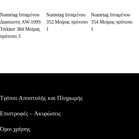
Select Options
Select Options
Select Options
Nametag Ιπταμένου
Nametag Ιπταμένου
Nametag Ιπταμένου
Διασώστη AW-109S
352 Μοίρας πρότυπο
354 Μοίρας πρότυπο
Trekker 384 Μοίρας
1
1
πρότυπο 3
Τρόποι Αποστολής και Πληρωμής
Επιστροφές – Ακυρώσεις
Όροι χρήσης