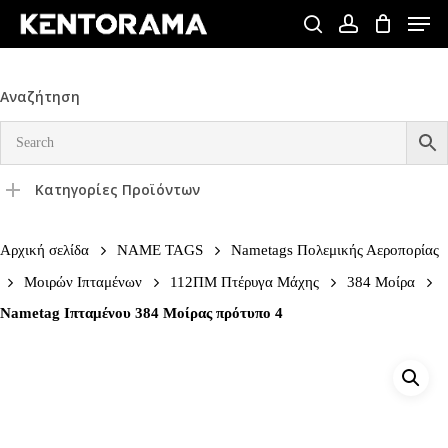
Skip
Men
to
search
account
Close
main
Menu
content
Αναζήτηση
Κατηγορίες Προϊόντων
Αρχική σελίδα
NAME TAGS
Nametags Πολεμικής Αεροπορίας
Μοιρών Ιπταμένων
112ΠΜ Πτέρυγα Μάχης
384 Μοίρα
Nametag Ιπταμένου 384 Μοίρας πρότυπο 4