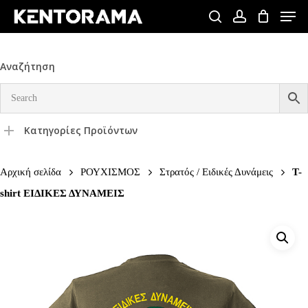
Skip
Men
to
search
account
Close
main
Menu
content
Αναζήτηση
Κατηγορίες Προϊόντων
Αρχική σελίδα
ΡΟΥΧΙΣΜΟΣ
Στρατός / Ειδικές Δυνάμεις
T-
shirt ΕΙΔΙΚΕΣ ΔΥΝΑΜΕΙΣ