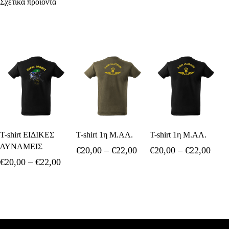
Σχετικά προϊόντα
Επιλογή
Επιλογή
Επιλογή
T-shirt ΕΙΔΙΚΕΣ
T-shirt 1η Μ.ΑΛ.
T-shirt 1η Μ.ΑΛ.
ΔΥΝΑΜΕΙΣ
Price
Price
€
20,00
–
€
22,00
€
20,00
–
€
22,00
range:
rang
Price
€
20,00
–
€
22,00
€20,00
€20,
range:
through
thro
€20,00
€22,00
€22,
through
€22,00