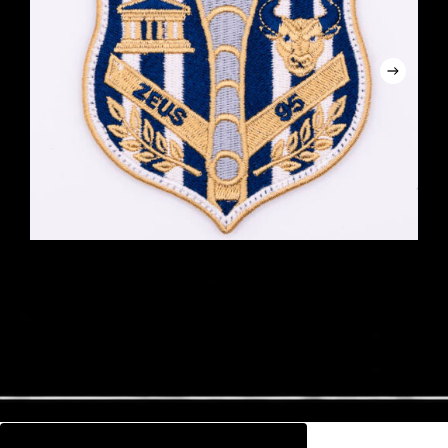
Προσθήκη Στο Καλάθι
BOOM OPERATOR ZEUS 95
€
7,90