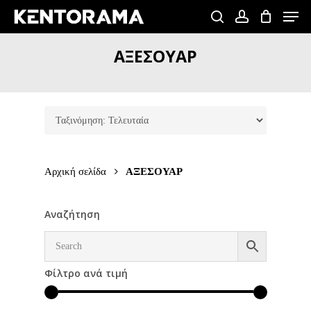
Skip
Men
to
search
account
Close
main
ΑΞΕΣΟΥΑΡ
Menu
content
Αρχική σελίδα
ΑΞΕΣΟΥΑΡ
Αναζήτηση
Φίλτρο ανά τιμή