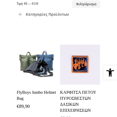
Ελάχιστη
Μέγιστη
Τιμή:
€0
—
€110
Φιλτράρισμα
τιμή
τιμή
Κατηγορίες Προϊόντων
Ανοίξτε 
Επιλογή
Προσθήκη Στο
FlyBoys Jumbo Helmet
ΚΑΡΦΙΤΣΑ ΠΕΤΟΥ
Καλάθι
Bag
ΠΥΡΟΣΒΕΣΤΩΝ
ΔΑΣΙΚΩΝ
€
89,90
ΕΠΙΧΕΙΡΗΣΕΩΝ