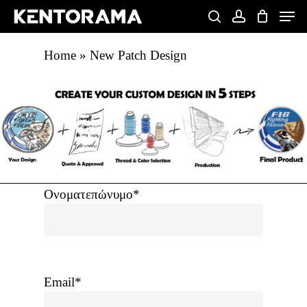
Skip
Men
to
search
account
Close
main
Home
»
New Patch Design
Menu
content
Ονοματεπώνυμο*
Email*