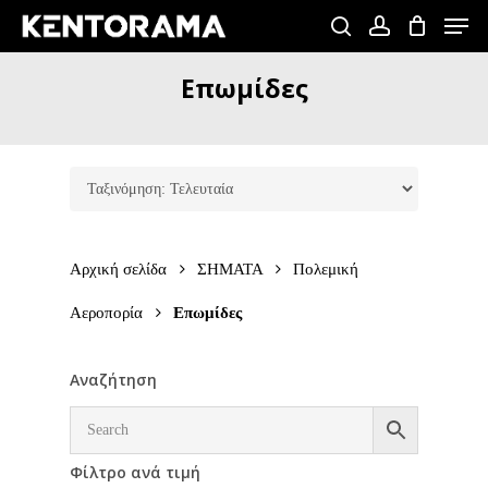
Skip
Men
to
search
account
Close
main
Επωμίδες
Menu
content
Αρχική σελίδα
ΣΗΜΑΤΑ
Πολεμική
Αεροπορία
Επωμίδες
Αναζήτηση
Φίλτρο ανά τιμή