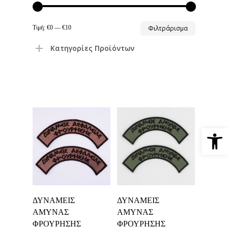
Ελάχιστη
Μέγιστη
Τιμή:
€0
—
€10
Φιλτράρισμα
τιμή
τιμή
Κατηγορίες Προϊόντων
Ανοίξτε 
Προσθήκη Στο
Προσθήκη Στο
ΔΥΝΑΜΕΙΣ
ΔΥΝΑΜΕΙΣ
Καλάθι
Καλάθι
ΑΜΥΝΑΣ
ΑΜΥΝΑΣ
ΦΡΟΥΡΗΣΗΣ
ΦΡΟΥΡΗΣΗΣ