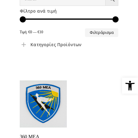
Φίλτρο ανά τιμή
Ελάχιστη
Μέγιστη
Τιμή:
€0
—
€10
Φιλτράρισμα
τιμή
τιμή
Κατηγορίες Προϊόντων
Ανοίξτε 
Προσθήκη Στο
360 ΜΕΑ