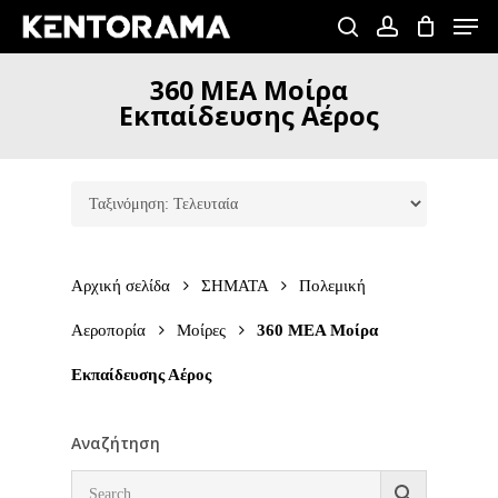
Skip
Men
to
search
account
Close
main
360
ΜΕΑ
Μοίρα
Menu
content
Εκπαίδευσης
Αέρος
Αρχική σελίδα
ΣΗΜΑΤΑ
Πολεμική
Αεροπορία
Μοίρες
360 ΜΕΑ Μοίρα
Εκπαίδευσης Αέρος
Αναζήτηση