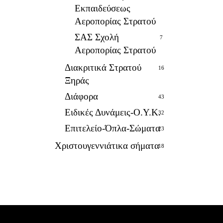
Εκπαιδεύσεως
Αεροπορίας Στρατού
ΣΑΣ Σχολή
7
Αεροπορίας Στρατού
Διακριτικά Στρατού
16
Ξηράς
Διάφορα
43
Ειδικές Δυνάμεις-Ο.Υ.Κ.
32
Επιτελείο-Όπλα-Σώματα
23
Χριστουγεννιάτικα σήματα
18