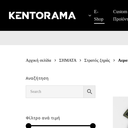
Skip
to
E-
Custom
main
Shop
Προϊόν
content
Αρχική σελίδα
ΣΗΜΑΤΑ
Στρατός ξηράς
Αερο
Αναζήτηση
Φίλτρο ανά τιμή