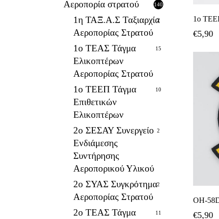
Αεροπορία στρατού
140
1ο ΤΕ
1η ΤΑΞ.Α.Σ Ταξιαρχία
2
Αεροπορίας Στρατού
€
5,90
1ο ΤΕΑΣ Τάγμα
15
Ελικοπτέρων
Αεροπορίας Στρατού
1ο ΤΕΕΠ Τάγμα
10
Επιθετικών
Ελικοπτέρων
2ο ΣΕΣΑΥ Συνεργείο
2
Ενδιάμεσης
Συντήρησης
Αεροπορικού Υλικού
2ο ΣΥΑΣ Συγκρότημα
2
Αεροπορίας Στρατού
OH-58
2ο ΤΕΑΣ Τάγμα
11
€
5,90