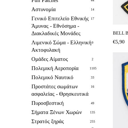
Fun Patches
44
Αστυνομία
14
Γενικό Επιτελείο Εθνικής
17
Άμυνας - Εθνόσημα -
Διακλαδικές Μονάδες
BELL B
€
5,90
Λιμενικό Σώμα - Ελληνική
9
Ακτοφυλακή
Ομάδες Αίματος
2
Πολεμική Αεροπορία
1105
Πολεμικό Ναυτικό
33
Προστάτες σωμάτων
16
ασφαλείας - Θρησκευτικά
Πυροσβεστική
49
Σήματα Ξένων Χωρών
135
Στρατός ξηράς
255