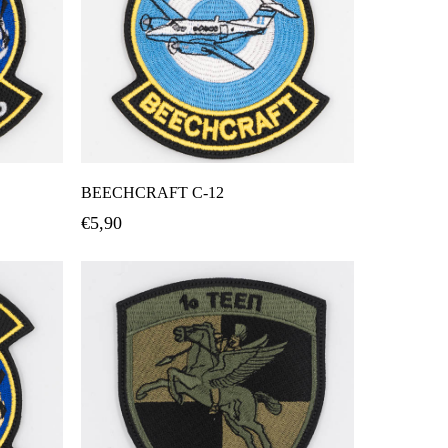
ι
Προσθήκη Στο Καλάθι
BEECHCRAFT C-12
€
5,90