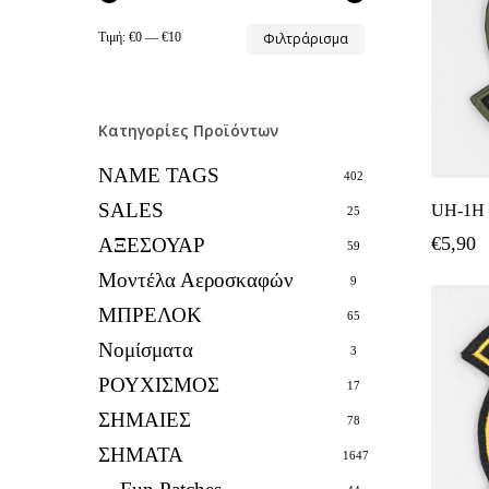
Ελάχιστη
Μέγιστη
Τιμή:
€0
—
€10
Φιλτράρισμα
τιμή
τιμή
Κατηγορίες Προϊόντων
NAME TAGS
402
SALES
UH-1H 
25
€
5,90
ΑΞΕΣΟΥΑΡ
59
Μοντέλα Αεροσκαφών
9
ΜΠΡΕΛΟΚ
65
Νομίσματα
3
ΡΟΥΧΙΣΜΟΣ
17
ΣΗΜΑΙΕΣ
78
ΣΗΜΑΤΑ
1647