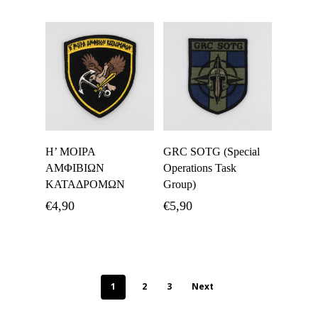
Προσθήκη Στο
Προσθήκη Στο
Η’ ΜΟΙΡΑ
GRC SOTG (Special
Καλάθι
Καλάθι
ΑΜΦΙΒΙΩΝ
Operations Task
ΚΑΤΑΔΡΟΜΩΝ
Group)
€
4,90
€
5,90
1
2
3
Next