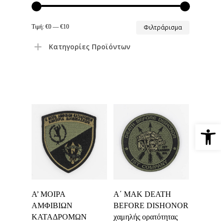
Ελάχιστη
Μέγιστη
Τιμή:
€0
—
€10
Φιλτράρισμα
τιμή
τιμή
Κατηγορίες Προϊόντων
Ανοίξτε 
Προσθήκη Στο
Προσθήκη Στο
Α’ ΜΟΙΡΑ
Α΄ ΜΑΚ DEATH
Καλάθι
Καλάθι
ΑΜΦΙΒΙΩΝ
BEFORE DISHONOR
ΚΑΤΑΔΡΟΜΩΝ
χαμηλής ορατότητας