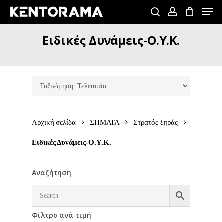
Skip
Men
to
search
account
Close
main
Ειδικές
Δυνάμεις-Ο.Υ.Κ.
Menu
content
Αρχική σελίδα
ΣΗΜΑΤΑ
Στρατός ξηράς
Ειδικές Δυνάμεις-Ο.Υ.Κ.
Αναζήτηση
Φίλτρο ανά τιμή