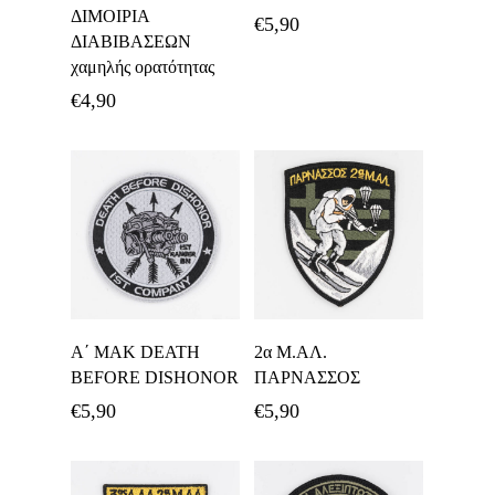
ΔΙΜΟΙΡΙΑ
€
5,90
ΔΙΑΒΙΒΑΣΕΩΝ
χαμηλής ορατότητας
€
4,90
Προσθήκη Στο
Προσθήκη Στο
Α΄ ΜΑΚ DEATH
2α Μ.ΑΛ.
Καλάθι
Καλάθι
BEFORE DISHONOR
ΠΑΡΝΑΣΣΟΣ
€
5,90
€
5,90