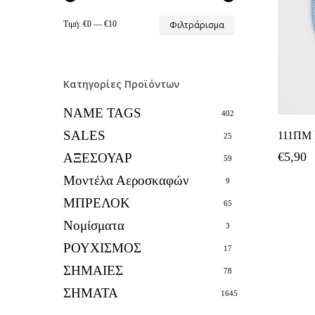
Ελάχιστη
Μέγιστη
Τιμή:
€0
—
€10
Φιλτράρισμα
τιμή
τιμή
Κατηγορίες Προϊόντων
NAME TAGS
402
SALES
111ΠΜ
25
€
5,90
ΑΞΕΣΟΥΑΡ
59
Μοντέλα Αεροσκαφών
9
ΜΠΡΕΛΟΚ
65
Νομίσματα
3
ΡΟΥΧΙΣΜΟΣ
17
ΣΗΜΑΙΕΣ
78
ΣΗΜΑΤΑ
1645