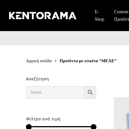
Skip
to
E-
Custom
main
Shop
Προϊόν
content
Αρχική σελίδα
Προϊόντα με ετικέτα “ΜΕΑΕ”
Αναζήτηση
Φίλτρο ανά τιμή